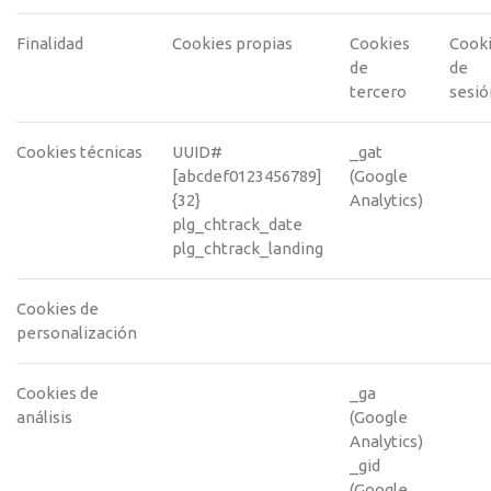
Finalidad
Cookies propias
Cookies
Cook
de
de
tercero
sesió
Cookies técnicas
UUID#
_gat
[abcdef0123456789]
(Google
{32}
Analytics)
plg_chtrack_date
plg_chtrack_landing
Cookies de
personalización
Cookies de
_ga
análisis
(Google
Analytics)
_gid
(Google