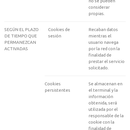
no se pueden
considerar
propias.
SEGÚN EL PLAZO
Cookies de
Recaban datos
DE TIEMPO QUE
sesión
mientras el
PERMANEZCAN
usuario navega
ACTIVADAS
por la red con la
finalidad de
prestar el servicio
solicitado.
Cookies
Se almacenan en
persistentes
el terminal y la
información
obtenida, será
utilizada por el
responsable de la
cookie con la
finalidad de