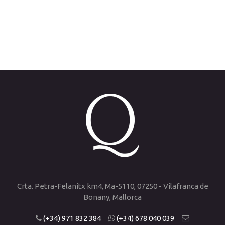
Crta. Petra-Felanitx km4, Ma-5110, 07250 - Vilafranca de
Bonany, Mallorca
(+34) 971 832 384
(+34) 678 040 039