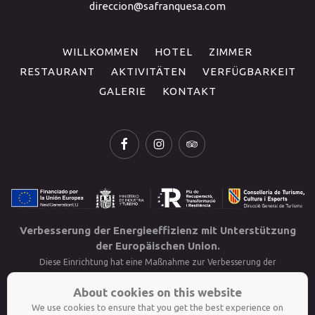
direccion@safranquesa.com
WILLKOMMEN
HOTEL
ZIMMER
RESTAURANT
AKTIVITÄTEN
VERFÜGBARKEIT
GALERIE
KONTAKT
Verbesserung der Energieeffizienz mit Unterstützung
der Europäischen Union.
Diese Einrichtung hat eine Maßnahme zur Verbesserung der
Energieeffizienz durchgeführt. Diese besteht aus der Installation von drei
About cookies on this website
aerothermischen Anlagen mit einer Gesamtleistung von 45 kWt und einer
We use cookies to ensure that you get the best experience on
Photovoltaikanlage mit 84,24 kWp. Diese Maßnahme wurde mit